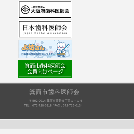
箕面市歯科医師会
〒562-0014 箕面市萱野５丁目１－１４
TEL : 072-728-0118 / FAX : 072-729-0134