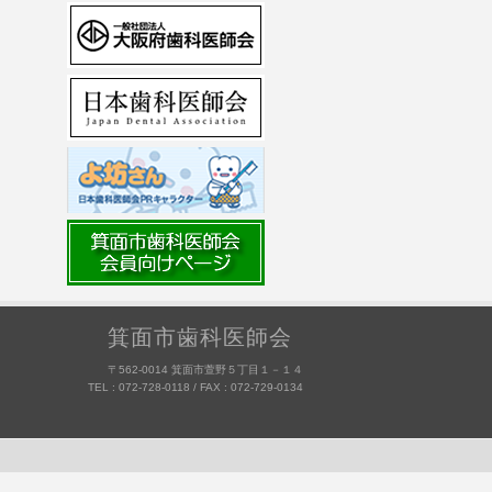
箕面市歯科医師会
〒562-0014 箕面市萱野５丁目１－１４
TEL : 072-728-0118 / FAX : 072-729-0134